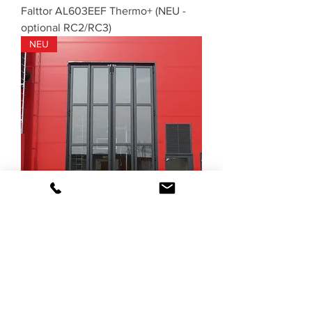
Falttor AL603EEF Thermo+ (NEU -
optional RC2/RC3)
NEU
Falttor ST602F Strong (NEU -
optional RC2/RC3)
NEU