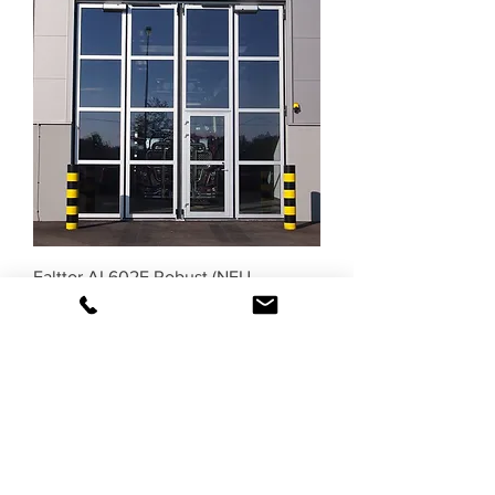
Falttor AL602F Robust (NEU -
optional RC2/RC3)