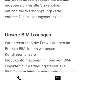
ergeben sich für alle Stakeholder
entlang der Wertschöpfungskette
enorme Digitalisierungspotenziale.
Unsere BIM Lösungen
Wir unterstützen die Entwicklungen im
Bereich BIM, indem wir unseren
KundInnen unsere
Produktinformationen in Form von BIM-
Objekten zur Verfügung stellen. Die
BIM-Objekte können mittels eines
Online-Konfigurators konfiguriert
werden. Ebenso kann der Konfigurator
mit einem Plug-In direkt in die
Planungssoftware von Autodesk Revit,
Graphisoft ArchiCAD, Nemetschek
ALLPLAN, Tekla und SketchUp