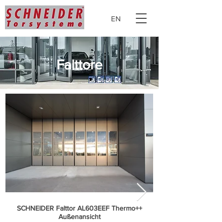
EN
Falttore
SCHNEIDER Falttor AL603EEF Thermo++
Außenansicht