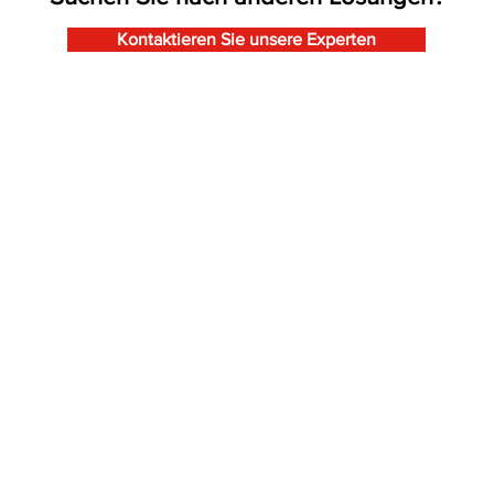
Kontaktieren Sie unsere Experten
Industrietore
Mont
Verladetechnik
Falttore
Entwurf Verladestation
Repar
Schiebefalttore
Verladeschleusen
Wartu
Schiebetore
Überladebrücken
Servi
Sektionaltore
Torabdichtungen
Mont
Rolltore - Rollgitter
Verladehubtische
Rundlaufschiebetore
Logistikzubehör
Zweiflügeltore
Industrietüren
Industrietore International
Sie möchten laufend informiert
werden?