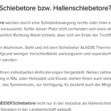
 Schiebetore bzw. Hallenschiebetore
ore
werden durch eine Schiebebewegung rechts oder links e
 voraussetzt. Sollte dieser Platz nicht vorhanden sein kann a
seitlich Richtung Wand schiebt, aber sich am Ende der Torö
n Aluminium, Stahl und mit dem Schiebetor AL603S Thermo 
aufgrund weniger Verschleißteile wartungsarm und reparatur
en werden.
hren individuellen Anforderungen hergestellt. Neben zahlr
g in RAL oder Holzoptik und Eloxal, stehen Ihnen auch viel
. das Sonnenmotiv, zur Verfügung. Es besteht auch die Mög
EIDER
Schiebetore
nicht nur in der Industrie als Hallensch
Garagen in der Landwirtschaft gekauft.