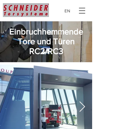
EN
Einbruchhemmende
Tore und Türen
RC2/RC3