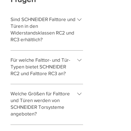
Sind SCHNEIDER Falttore und
Türen in den
Widerstandsklassen RC2 und
RC3 erhältlich?
Ja. SCHNEIDER Torsysteme
bietet Falttore und Türen in den
Für welche Falttor- und Tür-
Widerstandsklassen RC2 und
Typen bietet SCHNEIDER
RC3 an. Damit erfüllen unsere
RC2 und Falttore RC3 an?
Produkte die Anforderungen der
SCHNEIDER Torsysteme bietet
DIN TS 18194 (Falttore) und DIN
geprüfte Einbruchhemmung für
Welche Größen für Falttore
EN 1627 (Türen), geprüft durch
ausgewählte Falttore RC2 und
und Türen werden von
das renommierte ift Rosenheim.
Falttore RC3 sowie passende
SCHNEIDER Torsysteme
angeboten?
Türen in Aluminium und Stahl
an.Bei den Falttoren sind derzeit
SCHNEIDER Falttore sind bis zu
die Typen AL602F Robust,