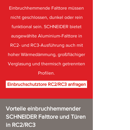
Einbruchhemmende Falttore müssen
nicht geschlossen, dunkel oder rein
funktional sein. SCHNEIDER bietet
ausgewählte Aluminium-Falttore in
RC2- und RC3-Ausführung auch mit
hoher Wärmedämmung, großflächiger
Verglasung und thermisch getrennten
Profilen.
Einbruchschutztore RC2/RC3 anfragen
Vorteile einbruchhemmender
SCHNEIDER Falttore und Türen
in RC2/RC3