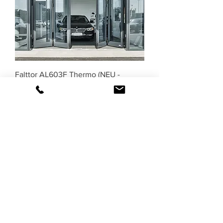
Falttor AL603F Thermo (NEU -
optional RC2/RC3)