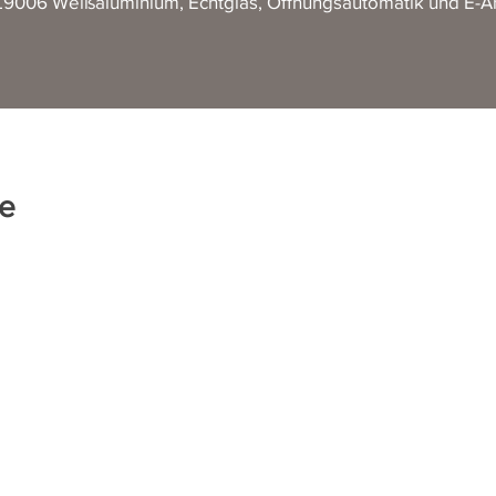
9006 Weißaluminium, Echtglas, Öffnungsautomatik und E-An
e