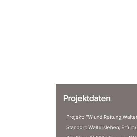
Projektdaten
Projekt: FW und Rettung Walte
Standort: Waltersleben, Erfurt