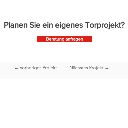
Planen Sie ein eigenes Torprojekt?
Beratung anfragen
← Vorheriges Projekt
Nächstes Projekt →
Industrietore
Mont
Verladetechnik
Falttore
Entwurf Verladestation
Repar
Schiebefalttore
Verladeschleusen
Wartu
Schiebetore
Überladebrücken
Servi
Sektionaltore
Torabdichtungen
Mont
Rolltore - Rollgitter
Verladehubtische
Rundlaufschiebetore
Logistikzubehör
Zweiflügeltore