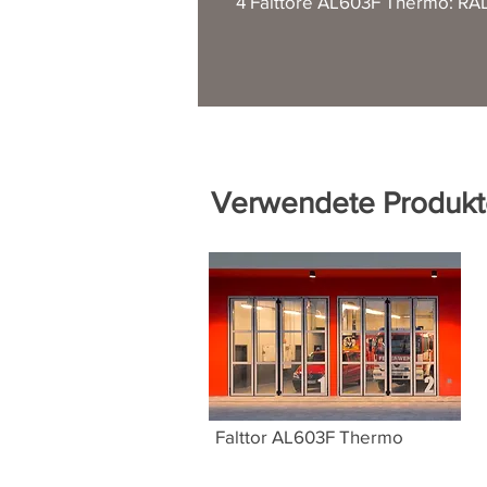
4 Falttore AL603F Thermo: RAL
Verwendete Produkt
Falttor AL603F Thermo