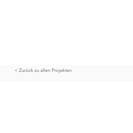
< Zurück zu allen Projekten
age / Service
Sonstiges
atur
News
ng
Downloads
ce
Videos
age
BIM
Karriere
Partnersuche
Impressum