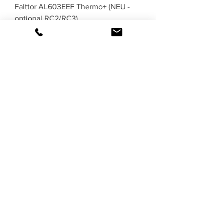
Falttor AL603EEF Thermo+ (NEU -
optional RC2/RC3)
NEU
Falttor AL603F Thermo (NEU -
optional RC2/RC3)