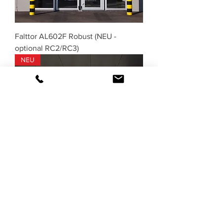
Falttor AL602F Robust (NEU -
optional RC2/RC3)
NEU
Falttor AL603EEF Thermo+ (NEU -
optional RC2/RC3)
NEU