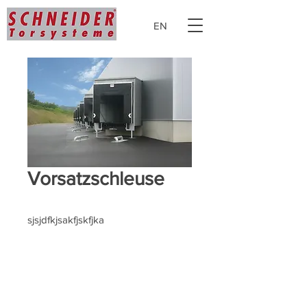
EN
Vorsatzschleuse
sjsjdfkjsakfjskfjka
SCHNEIDER Torsysteme Gesellschaft m.b.H.
Industrietore - Garagentore - Verladetechnik
Kalzitstraße 1, A-4611 Buchkirchen
Tel.
+43 7243 545 88-0