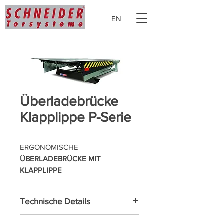
EN
Überladebrücke
Klapplippe P-Serie
ERGONOMISCHE
ÜBERLADEBRÜCKE MIT
KLAPPLIPPE
Durch die
Technische Details
Parallelogrammkonstruktion wird
erreicht, dass die Lippe der
Plattform, Trägerprofile und Lippe