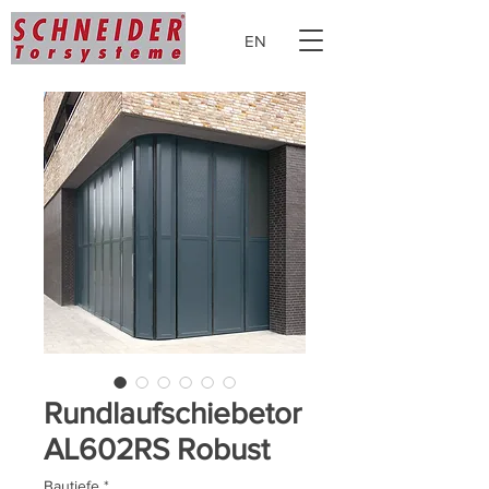
EN
Rundlaufschiebetor
AL602RS Robust
Bautiefe
*