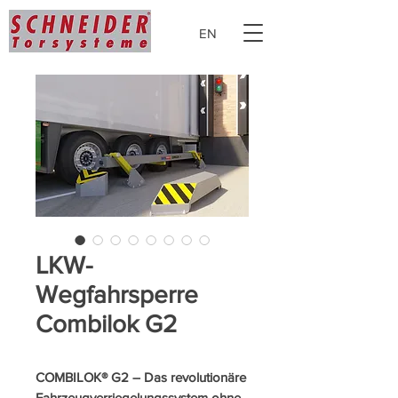
EN
LKW-
Wegfahrsperre
Combilok G2
COMBILOK® G2 – Das revolutionäre
Fahrzeugverriegelungssystem ohne