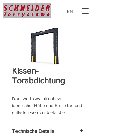
EN
Kissen-
Torabdichtung
Dort, wo Lkws mit nahezu
identischer Höhe und Breite be- und
entladen werden, bietet die
Kissentorabdichtung
der Serie 1000
die beste Lösung. Sie sorgt für eine
Technische Details
nahezu luftdichte Abdichtung