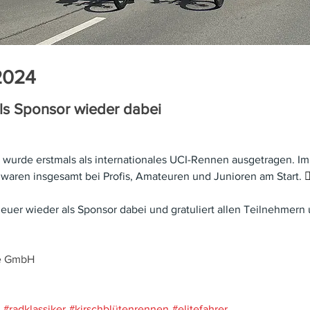
2024
s Sponsor wieder dabei
𝟎𝟐𝟒 in Wels wurde erstmals als internationales UCI-Rennen ausgetrage
waren insgesamt bei Profis, Amateuren und Junioren am Start. 

war auch heuer wieder als Sponsor dabei und gratuliert allen Teilnehme
e GmbH 
#radklassiker
#kirschblütenrennen
#elitefahrer