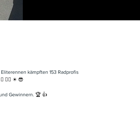
n. Im Eliterennen kämpften 153 Radprofis 
‍♂️ 🚴‍♀️ ☀ 😎
rn und Gewinnern. 
🏆 👍