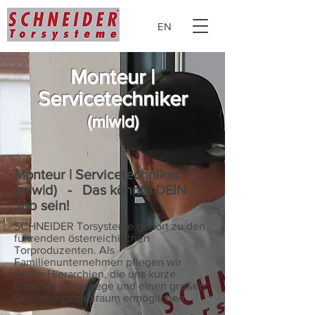
EN
Monteur |
Servicetechniker
(m|w|d)
Monteur | Servicetechniker
(m|w|d) - Das könnte DEIN
Job sein!
SCHNEIDER Torsysteme gehört zu den
führenden österreichischen
Torproduzenten. Als
Familienunternehmen pflegen wir
flache Hierarchien, die uns kurze
Entscheidungswege und einen großen
Gestaltungsspielraum ermöglichen.