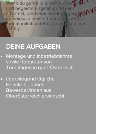
Wenn du gerne in einem humorvollen
und begeisterungsfähigen Team
arbeitest, das Herausforderungen stets
gemeinsam meistert und eine offene
Kommunikation lebt, dann bist du hier
richtig.
DEINE AUFGABEN
Montage und Inbetriebnahme
sowie Reparatur von
Toranlagen in ganz Österreich
überwiegend tägliche
Heimkehr, daher
Bewerber/innen aus
Oberösterreich erwünscht