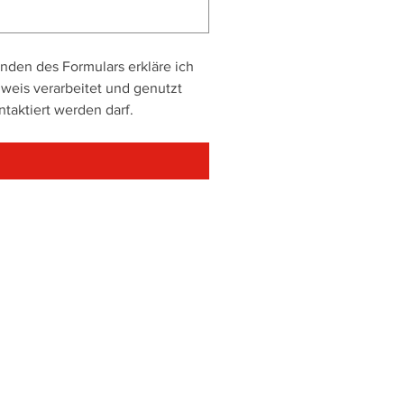
den des Formulars erkläre ich 
is verarbeitet und genutzt 
werden dürfen. Ich bin damit einverstanden, dass ich über die angegebenen Kontaktwege kontaktiert werden darf. 
age / Service
Sonstiges
atur
News
ng
Downloads
ce
Videos
age
BIM
Karriere
Partnersuche
Impressum
Datenschutz