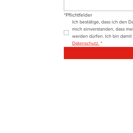
*Pflichtfelder
Ich bestätige, dass ich den 
mich einverstanden, dass me
Datenschutz.
*
Lösungen
Kritische Infrastruktur
Feuerwehrtore
Bauhof
Logistiktore
Schauraum
Tiefgaragentore
Werkstatttore
Hallentore
Lagertore
Landwirtschaft
Hangartore
Fassadentore
Bahn
Waschhallentore
Kasernentore
Einbruchschutztore