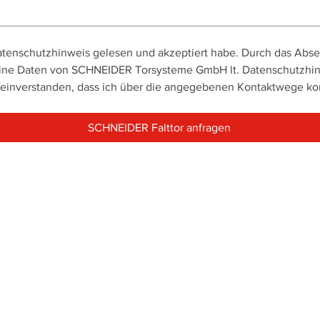
Datenschutzhinweis gelesen und akzeptiert habe. Durch das Absen
ine Daten von SCHNEIDER Torsysteme GmbH lt. Datenschutzhinwe
SCHNEIDER Falttor anfragen
Industrietore
Mont
Verladetechnik
Falttore
Entwurf Verladestation
Repar
Schiebefalttore
Verladeschleusen
Wartu
Schiebetore
Überladebrücken
Servi
Sektionaltore
Torabdichtungen
Mont
Rolltore - Rollgitter
Verladehubtische
Rundlaufschiebetore
Logistikzubehör
Zweiflügeltore
Industrietüren