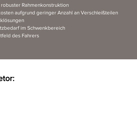
 robuster Rahmenkonstruktion
osten aufgrund geringer Anzahl an Verschleißteilen
cklösungen
latzbedarf im Schwenkbereich
htfeld des Fahrers
tor: