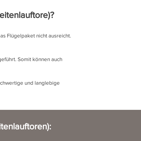
itenlauftore)?
das Flügelpaket nicht ausreicht.
eführt. Somit können auch
ochwertige und langlebige
tenlauftoren)
: