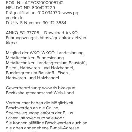
EORI-Nr.: ATEOS1000005742
HFU DG-NR:
600423229
Präqualifikation:
010.034970
www.pq-
verein.de
D-U-N-S-Nummer:
30-112-3584
ANKÖ-FC: 37705 - Download ANKÖ-
Führungszeugnis
https://lgu.ankoe.at/fz/uo
kkpxz
Mitglied der WKÖ, WKOÖ, Landesinnung
Metalltechniker, Bundesinnung
Metalltechniker, Landesgremium Baustoff-,
Eisen-, Hartwaren- und Holzhandel,
Bundesgremium Baustoff-, Eisen-,
Hartwaren- und Holzhandel.
Gewerbeordnung:
www.ris.bka.gv.at
Bezirkshauptmannschaft Wels-Land
Verbraucher haben die Möglichkeit
Beschwerden an die Online
Streitbeilegungsplattform der EU zu
richten:
http://ec.europa.eu/odr.
Sie können allfällige Beschwerden auch an
die oben angegebene E-mail-Adresse