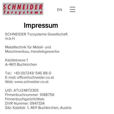
EN
Impressum
SCHNEIDER Torsysteme Gesellschaft
m.b.H
Metalltechnik für Metall- und
Maschinenbau, Handelsgewerbe
Kalzitstrasse 1
A-4611 Buchkirchen
Tel.:
+43 (0)7243
/ 545 88-0
E-mail:
office@schneider.co.at
Web:
www.schneider.co.at
UID: ATU24872305
Firmenbuchnummer: 108875K
Firmenbuchgericht:Wels
DVR Nummer:
0947334
Sitz: Kalzitstr. 1, 4611 Buchkirchen, Austria