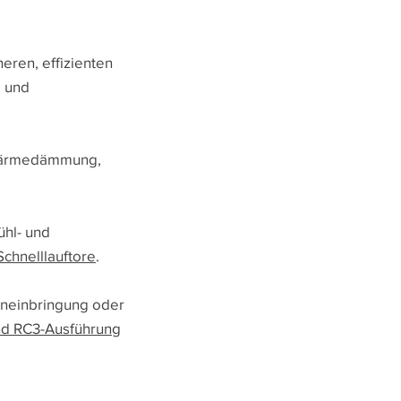
eren, effizienten
g und
r Wärmedämmung,
ühl- und
Schnelllauftore
.
eneinbringung oder
d RC3-Ausführung