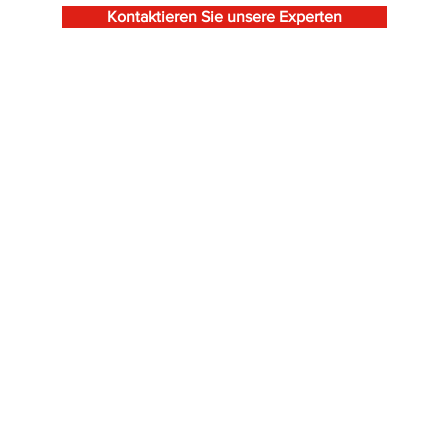
Kontaktieren Sie unsere Experten
Industrietore
Mont
Verladetechnik
Falttore
Entwurf Verladestation
Repar
Schiebefalttore
Verladeschleusen
Wartu
Schiebetore
Überladebrücken
Servi
Sektionaltore
Torabdichtungen
Mont
Rolltore - Rollgitter
Verladehubtische
Rundlaufschiebetore
Logistikzubehör
Zweiflügeltore
Industrietüren
Industrietore International
Sie möchten laufend informiert
werden?