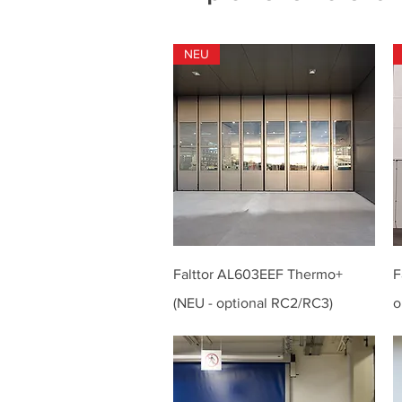
NEU
Falttor AL603EEF Thermo+
F
(NEU - optional RC2/RC3)
o