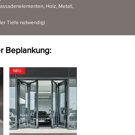
Fassadenelementen, Holz, Metall,
der
Tiefe notwendig)
er Beplankung
:
NEU