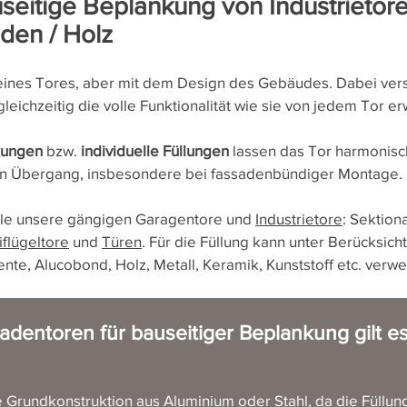
useitige Beplankung von Industrieto
aden / Holz
eines Tores, aber mit dem Design des Gebäudes. Dabei verst
ichzeitig die volle Funktionalität wie sie von jedem Tor erw
kungen
bzw.
individuelle Füllungen
lassen das Tor harmonisc
en Übergang, insbesondere bei fassadenbündiger Montage.
alle unsere gängigen Garagentore und
Industrietore
: Sektion
flügeltore
und
Türen
. Für die Füllung kann unter Berücksich
te, Alucobond, Holz, Metall, Keramik, Kunststoff etc.
verwe
adentoren
für
bauseitiger Beplankung
gilt e
ve Grundkonstruktion aus Aluminium oder Stahl, da die Füllu