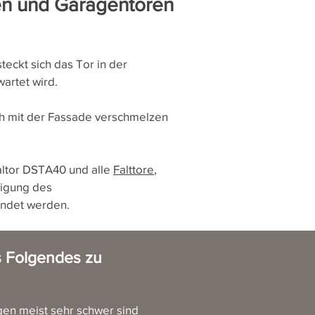
ren und Garagentoren
eckt sich das Tor in der
artet wird.
h mit der Fassade verschmelzen
altor DSTA40 und alle
Falttore
,
tigung des
ndet werden.
s Folgendes zu
ngen meist sehr schwer sind