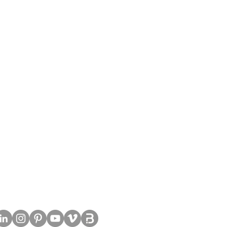
age / Service
Sonstiges
atur
News
ng
Downloads
ce
Videos
age
BIM
Karriere
Partnersuche
Impressum
Datenschutz
AGBs
FAQ