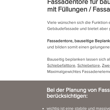
Fassadentore für ba
mit Füllungen / Fass
Viele wünschen sich die Funktion 
Gebäudefassade und bietet aber gle
Fassadentore, bauseitige Beplan
und bilden somit einen gelungen
Bauseitig beplanken lassen sich 
Schiebefalttore
,
Schiebetore
,
Zwei
Maximalgewichtes
Fassadenelemen
Bei der Planung von
Fass
berücksichtigen:
wichtig ist eine stabile und massi