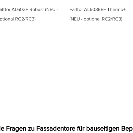
alttor AL602F Robust (NEU -
Falttor AL603EEF Thermo+
ptional RC2/RC3)
(NEU - optional RC2/RC3)
ie Fragen zu
Fassadentore
für
bauseitigen Be