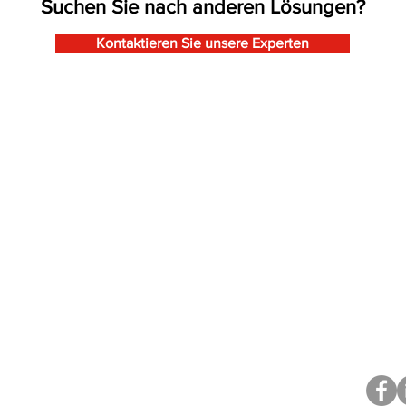
Suchen Sie nach anderen Lösungen?
Kontaktieren Sie unsere Experten
Industrietore
Mont
Verladetechnik
Falttore
Entwurf Verladestation
Repar
Schiebefalttore
Verladeschleusen
Wartu
Schiebetore
Überladebrücken
Servi
Sektionaltore
Torabdichtungen
Mont
Rolltore - Rollgitter
Verladehubtische
Rundlaufschiebetore
Logistikzubehör
Zweiflügeltore
Industrietüren
Industrietore International
Sie möchten laufend informiert
werden?
Newsletter abonnieren