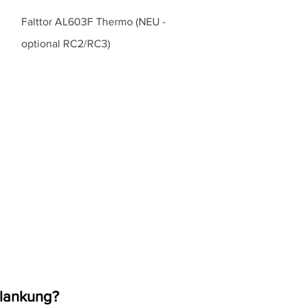
Falttor AL603F Thermo (NEU -
optional RC2/RC3)
plankung
?